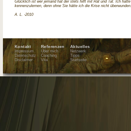
Glücklich ist wer jemand hat der stets hilft mit Rat und Tat. Ich hatt
kennenzulernen, denn ohne Sie hätte ich die Krise nicht überwunden.
A. L. -2010
Kontakt
Referenzen
Aktuelles
Impressum
Über mich
Netzwerk
Datenschutz
Coaching
Tipps
Disclaimer
Vita
Startseite