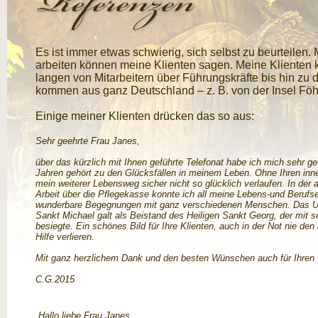
Es ist immer etwas schwierig, sich selbst zu beurteilen.
arbeiten können meine Klienten sagen. Meine Klienten
langen von Mitarbeitern über Führungskräfte bis hin zu
kommen aus ganz Deutschland – z. B. von der Insel Fö
Einige meiner Klienten drücken das so aus:
Sehr geehrte Frau Janes,
über das kürzlich mit Ihnen geführte Telefonat habe ich mich sehr g
Jahren gehört zu den Glücksfällen in meinem Leben. Ohne Ihren inne
mein weiterer Lebensweg sicher nicht so glücklich verlaufen. In der
Arbeit über die Pflegekasse konnte ich all meine Lebens-und Berufse
wunderbare Begegnungen mit ganz verschiedenen Menschen. Das Ung
Sankt Michael galt als Beistand des Heiligen Sankt Georg, der mit s
besiegte. Ein schönes Bild für Ihre Klienten, auch in der Not nie de
Hilfe verlieren.
Mit ganz herzlichem Dank und den besten Wünschen auch für Ihren 
C.G.2015
„Hallo liebe Frau Janes,